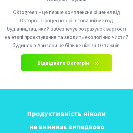
Oktogreen – це перше комплексне рішення від
Oktopro. Процесно-орієнтований метод
будівництва, який забезпечує розрахунок вартості
на етапі проектування та зводить екологічно чистий
будинок з Аризони не більше ніж за 10 тижнів.
Відвідайте Октогрін
Продуктивність ніколи
не виникає випадково