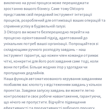
виключно на ручні процеси може перешкоджати 
зростанню вашого бізнесу. Саме тому Oktopro 
представляє свій передовий інструмент інтеграції 
процесів, розроблений для оптимізації ваших операцій та 
сприяння успіху в будівельній галузі.
З Oktopro ви можете безперешкодно перейти на 
процесно-орієнтований підхід, адаптований до 
унікальних потреб вашої організації. Попрощайтеся зі 
складнощами ручного розподілу завдань – наш 
інструмент гарантує, що кожен член команди отримає 
чіткі, конкретні для його ролі завдання саме тоді, коли 
вони потрібні. Більше жодних ігор у здогадки чи 
пропущених дедлайнів.
Наша функція автоматизованого керування завданнями 
позбавляє вас клопоту з відстеженням завдань у кількох 
проектах. Завдяки запуску завдань ви можете легко 
контролювати своє робоче навантаження, гарантуючи, 
що нічого не пропустите. Відчуйте підвищення 
ефективності та продуктивності робочого процесу, 